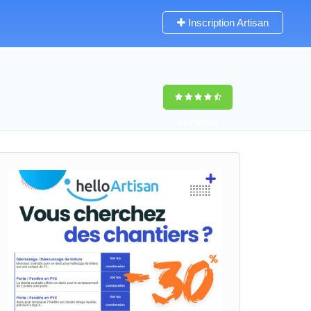
Inscription Artisan
9,4
(100%)
0
votes