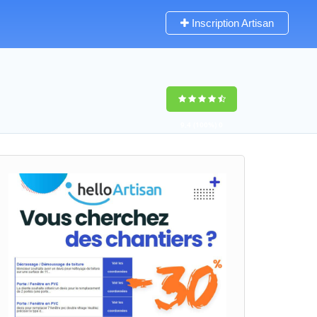
Inscription Artisan
9,4
(100%)
0
votes