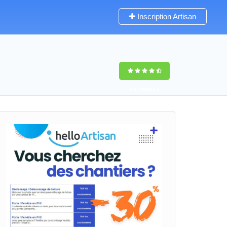
Inscription Artisan
9,4
(100%)
0
votes